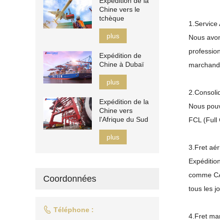
Expédition de la
Chine vers le
tchèque
1.Service
plus
Nous avon
professio
Expédition de
Chine à Dubaï
marchandi
plus
2.Consoli
Expédition de la
Nous pouvo
Chine vers
l'Afrique du Sud
FCL (Full
plus
3.Fret aé
Expéditio
comme CA, 
Coordonnées
tous les j

Téléphone :
4.Fret ma