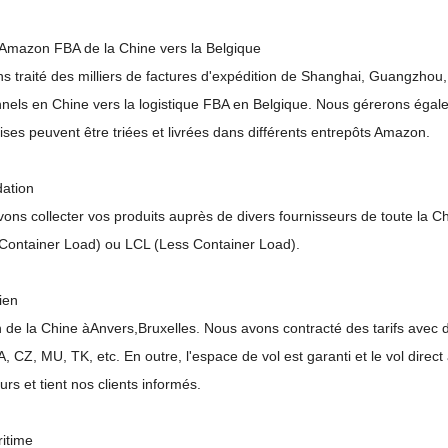
 Amazon FBA de la Chine vers la Belgique
s traité des milliers de factures d'expédition de Shanghai, Guangzho
nnels en Chine vers la logistique FBA en Belgique. Nous gérerons égal
ses peuvent être triées et livrées dans différents entrepôts Amazon.
dation
ns collecter vos produits auprès de divers fournisseurs de toute la Chin
 Container Load) ou LCL (Less Container Load).
rien
n de la Chine à
Anvers
,
Bruxelles.
Nous avons contracté des tarifs avec
CZ, MU, TK, etc. En outre, l'espace de vol est garanti et le vol direct a
ours et tient nos clients informés.
ritime