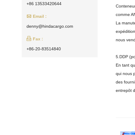
+86 13533420644
Conteneur
comme AN

Email :
La manute
denny@hindacargo.com
expédition

Fax :
nous vend
+86-20-83514840
5.DDP (po
En tant q
qui nous 
des fourni
entrepôt 