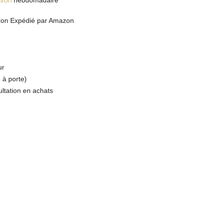
hebdomadaire
zon Expédié par Amazon
ur
 à porte)
ltation en achats