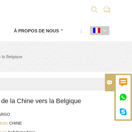


À PROPOS DE NOUS

 la Belgique



 de la Chine vers la Belgique

ARGO
duits
CHINE
aison