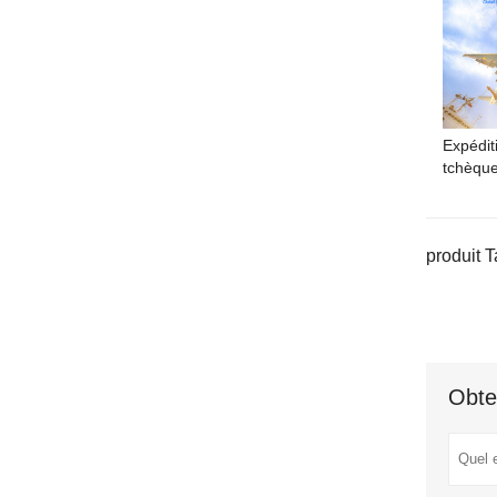
Expédit
tchèqu
produit T
Obte